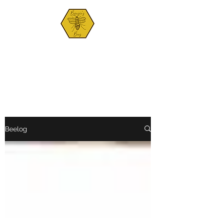
BUNZIE'S BEES
Est. 2021
Beelog